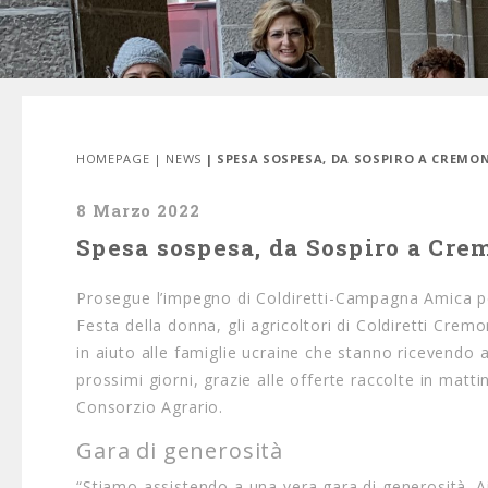
HOMEPAGE
|
NEWS
| SPESA SOSPESA, DA SOSPIRO A CREMO
8 Marzo 2022
Spesa sospesa, da Sospiro a Cre
Prosegue l’impegno di Coldiretti-Campagna Amica per
Festa della donna, gli agricoltori di Coldiretti Cre
in aiuto alle famiglie ucraine che stanno ricevendo 
prossimi giorni, grazie alle offerte raccolte in mat
Consorzio Agrario.
Gara di generosità
“Stiamo assistendo a una vera gara di generosità. Aiu