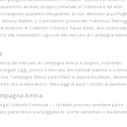
ingraziamento ad Aido Gruppo comunale di Cremona e ad Aido
onsegnato quaranta chilogrammi di riso, destinati ai profughi
Monica Baldini, e il presidente provinciale Francesco Pietrog
 al direttore di Coldiretti Cremona Paola Bono, alla responsab
li e alle imprenditrici agricole del mercato di Campagna Amica
a
menica dal mercato di Campagna Amica a Sospiro, ricevendo
proseguiti oggi, presso il mercato del martedì mattina a Cremo
na. Campagna Amica sarà infatti in piazza Stradivari, domen
nche vita al laboratorio “Messaggi di pace”, rivolto ai bambini
 Campagna Amica
 spiega Coldiretti Cremona – i cittadini possono prendere parte
toriato paese dove scarseggiano le scorte alimentari o da donare