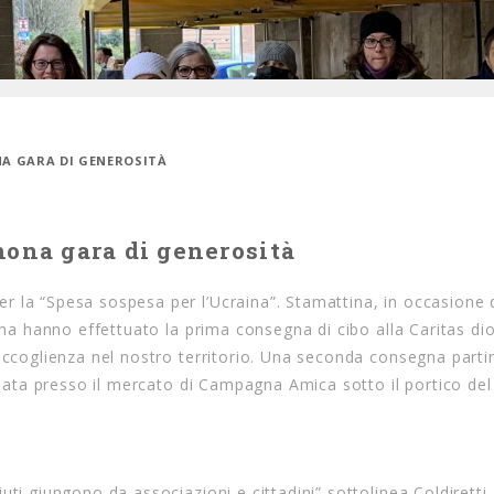
NA GARA DI GENEROSITÀ
mona gara di generosità
 la “Spesa sospesa per l’Ucraina”. Stamattina, in occasione 
mona hanno effettuato la prima consegna di cibo alla Caritas di
accoglienza nel nostro territorio. Una seconda consegna partir
tinata presso il mercato di Campagna Amica sotto il portico del
ti giungono da associazioni e cittadini” sottolinea Coldiretti