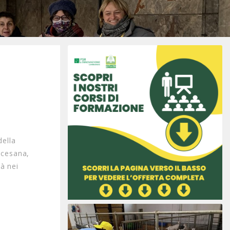
della
ocesana,
à nei