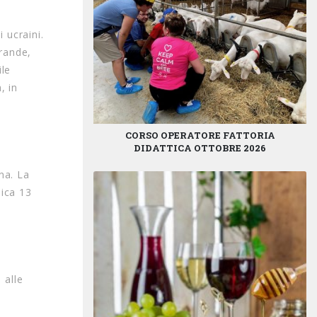
 ucraini.
rande,
ile
, in
CORSO OPERATORE FATTORIA
DIDATTICA OTTOBRE 2026
na. La
ica 13
.
 alle