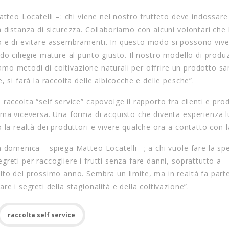
tteo Locatelli –: chi viene nel nostro frutteto deve indossare
 distanza di sicurezza. Collaboriamo con alcuni volontari che 
o e di evitare assembramenti. In questo modo si possono viv
do ciliegie mature al punto giusto. Il nostro modello di produ
ziamo metodi di coltivazione naturali per offrire un prodotto s
 si farà la raccolta delle albicocche e delle pesche”.
accolta “self service” capovolge il rapporto fra clienti e prod
 ma viceversa. Una forma di acquisto che diventa esperienza l
 la realtà dei produttori e vivere qualche ora a contatto con l
a domenica – spiega Matteo Locatelli –; a chi vuole fare la sp
reti per raccogliere i frutti senza fare danni, soprattutto a
lto del prossimo anno. Sembra un limite, ma in realtà fa part
e i segreti della stagionalità e della coltivazione”.
raccolta self service