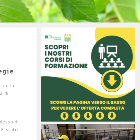
liegie
 con la
a di
plesso di
 E’ stato