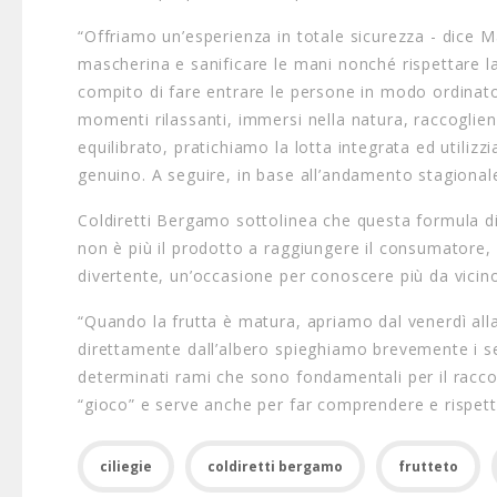
“Offriamo un’esperienza in totale sicurezza - dice Ma
mascherina e sanificare le mani nonché rispettare la
compito di fare entrare le persone in modo ordinat
momenti rilassanti, immersi nella natura, raccoglien
equilibrato, pratichiamo la lotta integrata ed utiliz
genuino. A seguire, in base all’andamento stagionale,
Coldiretti Bergamo sottolinea che questa formula di r
non è più il prodotto a raggiungere il consumatore,
divertente, un’occasione per conoscere più da vicino
“Quando la frutta è matura, apriamo dal venerdì all
direttamente dall’albero spieghiamo brevemente i seg
determinati rami che sono fondamentali per il racco
“gioco” e serve anche per far comprendere e rispettar
ciliegie
coldiretti bergamo
frutteto