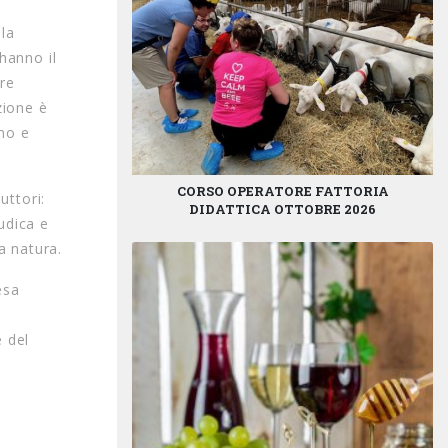
 la
hanno il
ere
zione è
ano e
CORSO OPERATORE FATTORIA
uttori:
DIDATTICA OTTOBRE 2026
udica e
a natura.
esa
e del