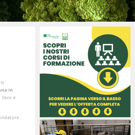
Si
ana in
 libro e
 fondatore