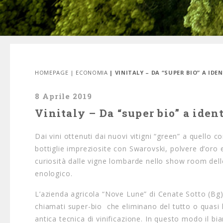
HOMEPAGE
|
ECONOMIA
| VINITALY – DA “SUPER BIO” A ID
8 Aprile 2019
Vinitaly – Da “super bio” a iden
Dai vini ottenuti dai nuovi vitigni “green” a quello con
bottiglie impreziosite con Swarovski, polvere d’oro e
curiosità dalle vigne lombarde nello show room dell
enologico.
L’azienda agricola “Nove Lune” di Cenate Sotto (Bg) –
chiamati super-bio che eliminano del tutto o quasi 
antica tecnica di vinificazione. In questo modo il b