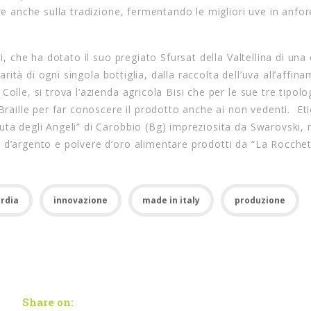
re anche sulla tradizione, fermentando le migliori uve in anfor
i, che ha dotato il suo pregiato Sfursat della Valtellina di una
arità di ogni singola bottiglia, dalla raccolta dell’uva all’affin
olle, si trova l’azienda agricola Bisi che per le sue tre tipolo
 Braille per far conoscere il prodotto anche ai non vedenti. Et
uta degli Angeli” di Carobbio (Bg) impreziosita da Swarovski,
 d’argento e polvere d’oro alimentare prodotti da “La Rocchet
ardia
innovazione
made in italy
produzione
Share on: