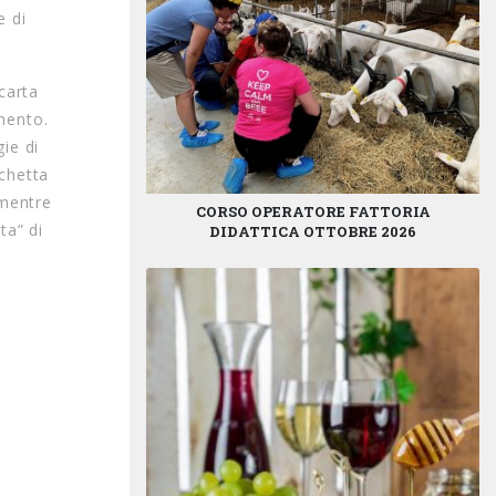
e di
 carta
amento.
gie di
ichetta
 mentre
CORSO OPERATORE FATTORIA
ta” di
DIDATTICA OTTOBRE 2026