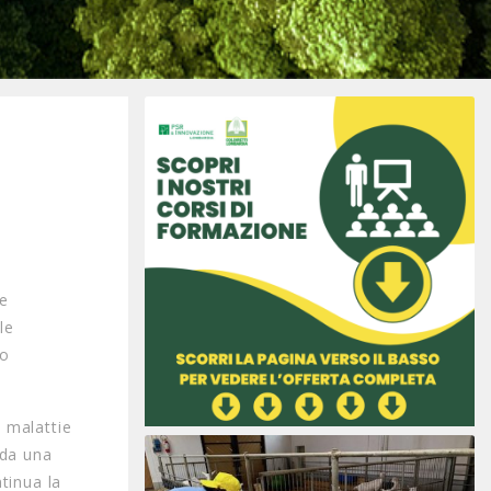
le
le
do
e malattie
 da una
tinua la