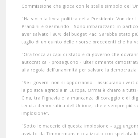
Commissione che gioca con le stelle simbolo dell’Un
"Ha vinto la linea politica della Presidente Von der
Prandini e Gesmundo - Sono imbarazzanti in particol
aver salvato l’80% del budget Pac. Sarebbe stato p
taglio di un quinto delle risorse precedenti che ha v
"Ora tocca ai capi di Stato e di governo che dovrann
autocratica - proseguono - ulteriormente dimostrat
alla regola dell'unanimità per salvare la democrazia
"Se i governi non si opporranno - assicurano i vertic
la politica agricola in Europa. Ormai è chiaro a tut
Cina, tra l'ignavia e la mancanza di coraggio e di di
tenuta democratica dell'Unione, che è sempre più se
implosione".
"Sotto le macerie di questa implosione - aggiungono 
avviato da Timmermans e realizzato con spietata luc