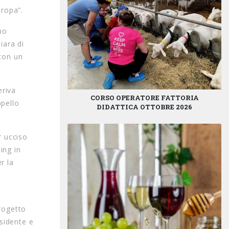
uropa”.
no
iara di
con un
eriva
CORSO OPERATORE FATTORIA
ppello
DIDATTICA OTTOBRE 2026
r ucciso
ing in
r la
progetto
sidente e