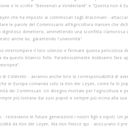
ione e le scritte “Benvenuti a Vonderland” e “Questa non è E
 Leyen che ha imposto ai commissari tagli draconiani - attacca
are le parole del Commissario all’Agricoltura Hansen che dich
iù dignitoso dimettersi, ammettendo una sconfitta clamorosa 
otato anche lui, garantendo l'unanimità".
o interrompere il loro silenzio e fermare questa pericolosa d
a da questo bilancio folle. Paradossalmente dobbiamo fare a
 europea".
i di Coldiretti - avranno anche loro la corresponsabilità di ave
ti che in Europa comanda solo la Von der Leyen, come fa Xi Jinp
gnità dei Commissari. Un disegno mortale per l'agricoltura e pe
mpre più lontana dai suoi popoli e sempre più vicina alla sua
- resteranno le future generazioni i nostri figli e nipoti. Un 
idità da Von der Leyen. Ma non finisce qui - assicurano il pre