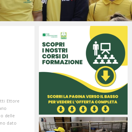
tti Ettore
ario
o delle
anno dato