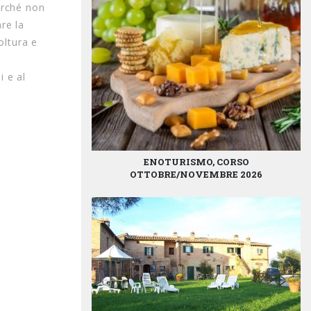
erché non
are la
oltura e
i e al
ENOTURISMO, CORSO
OTTOBRE/NOVEMBRE 2026