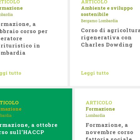
RTICOLO
ARTICOLO
rmazione
Ambiente e sviluppo
sostenibile
bardia
Bergamo
Lombardia
rmazione, a
Corso di agricoltur
bbraio corso per
rigenerativa con
eratore
Charles Dowding
rituristico in
ombardia
ggi tutto
Leggi tutto
TICOLO
ARTICOLO
rmazione
Formazione
bardia
Lombardia
rmazione, a ottobre
Formazione, a
rso sull’HACCP
novembre corso
fattoria sociale