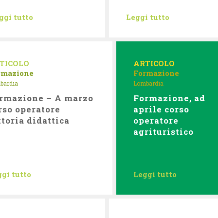
ggi tutto
Leggi tutto
TICOLO
ARTICOLO
rmazione
Formazione
bardia
Lombardia
rmazione – A marzo
Formazione, ad
rso operatore
aprile corso
ttoria didattica
operatore
agrituristico
gi tutto
Leggi tutto