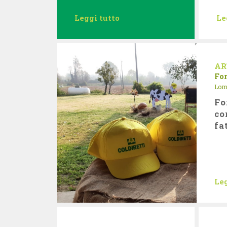
Leggi tutto
Le
AR
Fo
Lom
Fo
co
fa
Leg