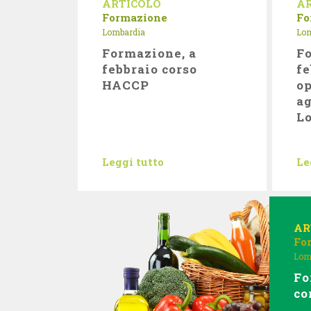
ARTICOLO
A
Formazione
Fo
Lombardia
Lom
Formazione, a
Fo
febbraio corso
fe
HACCP
op
ag
L
Leggi tutto
Le
AR
Fo
Lom
Fo
co