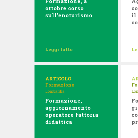
Formazione, a
Ag
ottobre corso
co
sull’enoturismo
il
co
Leggi tutto
Le
ARTICOLO
A
Formazione
Fo
Lombardia
Lom
Formazione,
Fo
aggiornamento
gi
operatore fattoria
co
didattica
pr