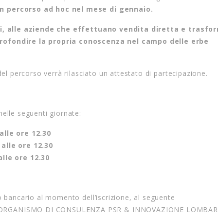
un percorso ad hoc nel mese di gennaio.
tici, alle aziende che effettuano vendita diretta e trasf
profondire la propria conoscenza nel campo delle erbe
del percorso verrà rilasciato un attestato di partecipazione.
nelle seguenti giornate:
alle ore 12.30
alle ore 12.30
lle ore 12.30
o bancario al momento dell’iscrizione, al seguente
a ORGANISMO DI CONSULENZA PSR & INNOVAZIONE LOMBAR