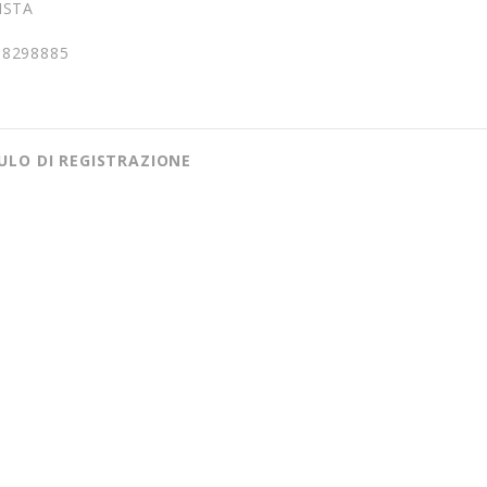
ISTA
58298885
LO DI REGISTRAZIONE