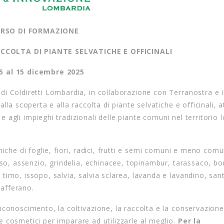
RSO DI FORMAZIONE
CCOLTA DI PIANTE SELVATICHE E OFFICINALI
 5 al 15 dicembre 2025
i Coldiretti Lombardia, in collaborazione con Terranostra e i
lla scoperta e alla raccolta di piante selvatiche e officinali, 
i e agli impieghi tradizionali delle piante comuni nel territori
iche di foglie, fiori, radici, frutti e semi comuni e meno comu
iso, assenzio, grindelia, echinacee, topinambur, tarassaco, bo
timo, issopo, salvia, salvia sclarea, lavanda e lavandino, san
zafferano.
conoscimento, la coltivazione, la raccolta e la conservazione
i e cosmetici per imparare ad utilizzarle al meglio.
Per la