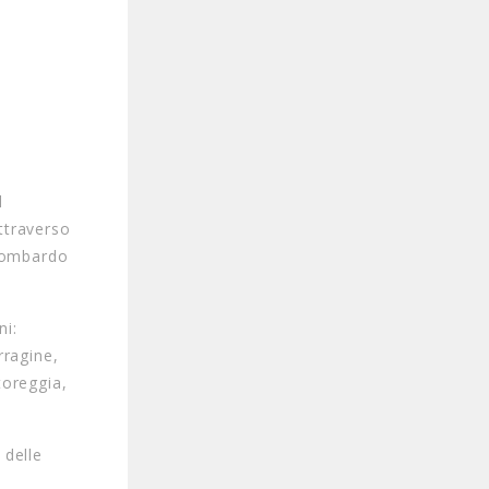
l
attraverso
o lombardo
ni:
rragine,
toreggia,
 delle