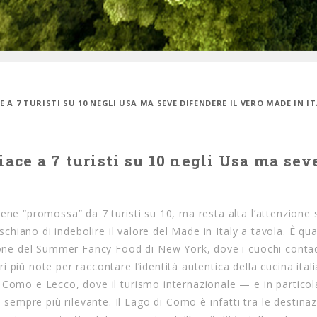
E A 7 TURISTI SU 10 NEGLI USA MA SEVE DIFENDERE IL VERO MADE IN I
iace a 7 turisti su 10 negli Usa ma sev
ene “promossa” da 7 turisti su 10, ma resta alta l’attenzione 
ischiano di indebolire il valore del Made in Italy a tavola. È qu
sione del Summer Fancy Food di New York, dove i cuochi contad
più note per raccontare l’identità autentica della cucina itali
 Como e Lecco, dove il turismo internazionale — e in particol
mpre più rilevante. Il Lago di Como è infatti tra le destinaz