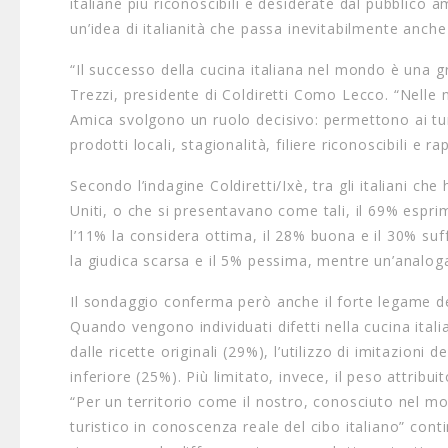
italiane più riconoscibili e desiderate dal pubblico a
un’idea di italianità che passa inevitabilmente anche
“Il successo della cucina italiana nel mondo è una
Trezzi, presidente di Coldiretti Como Lecco. “Nelle
Amica svolgono un ruolo decisivo: permettono ai turis
prodotti locali, stagionalità, filiere riconoscibili e r
Secondo l’indagine Coldiretti/Ixè, tra gli italiani che
Uniti, o che si presentavano come tali, il 69% espri
l’11% la considera ottima, il 28% buona e il 30% suf
la giudica scarsa e il 5% pessima, mentre un’analog
Il sondaggio conferma però anche il forte legame degl
Quando vengono individuati difetti nella cucina itali
dalle ricette originali (29%), l’utilizzo di imitazioni d
inferiore (25%). Più limitato, invece, il peso attribuito
“Per un territorio come il nostro, conosciuto nel m
turistico in conoscenza reale del cibo italiano” conti