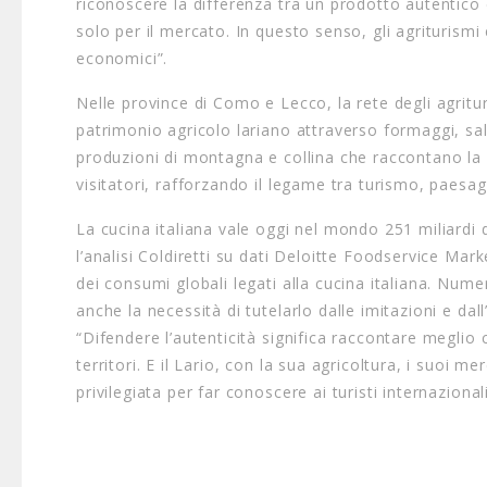
riconoscere la differenza tra un prodotto autentico e
solo per il mercato. In questo senso, gli agriturismi
economici”.
Nelle province di Como e Lecco, la rete degli agrit
patrimonio agricolo lariano attraverso formaggi, salum
produzioni di montagna e collina che raccontano la var
visitatori, rafforzando il legame tra turismo, paesag
La cucina italiana vale oggi nel mondo 251 miliardi 
l’analisi Coldiretti su dati Deloitte Foodservice Mar
dei consumi globali legati alla cucina italiana. Nu
anche la necessità di tutelarlo dalle imitazioni e dall
“Difendere l’autenticità significa raccontare meglio 
territori. E il Lario, con la sua agricoltura, i suoi m
privilegiata per far conoscere ai turisti internazional