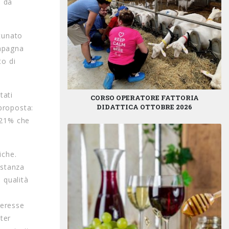
e da
tunato
ampagna
to di
tati
CORSO OPERATORE FATTORIA
DIDATTICA OTTOBRE 2026
 proposta:
l 21% che
iche.
istanza
i qualità
teresse
oter