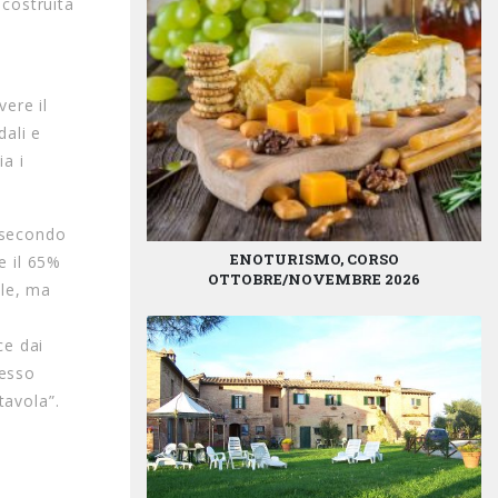
 costruita
ere il
dali e
ia i
, secondo
ENOTURISMO, CORSO
e il 65%
OTTOBRE/NOVEMBRE 2026
ale, ma
ce dai
resso
tavola”.