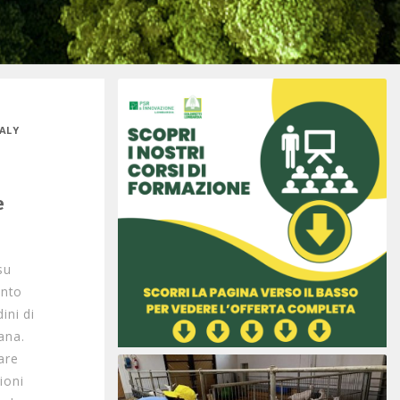
TALY
e
su
anto
ini di
ana.
are
ioni