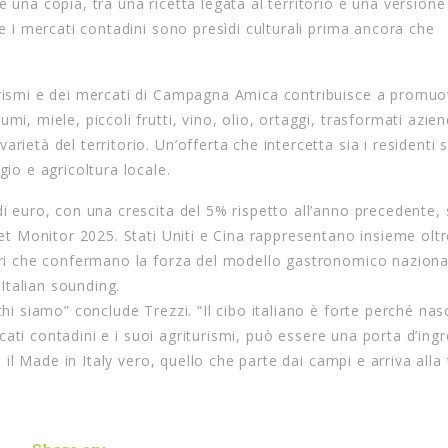
 una copia, tra una ricetta legata al territorio e una versione
 e i mercati contadini sono presìdi culturali prima ancora che
urismi e dei mercati di Campagna Amica contribuisce a promuov
i, miele, piccoli frutti, vino, olio, ortaggi, trasformati azien
ietà del territorio. Un’offerta che intercetta sia i residenti s
gio e agricoltura locale.
di euro, con una crescita del 5% rispetto all’anno precedente
ket Monitor 2025. Stati Uniti e Cina rappresentano insieme oltr
meri che confermano la forza del modello gastronomico nazion
’Italian sounding.
chi siamo” conclude Trezzi. “Il cibo italiano è forte perché nas
ercati contadini e i suoi agriturismi, può essere una porta d’ing
i il Made in Italy vero, quello che parte dai campi e arriva alla 