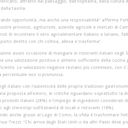
mericano, attratto dal paesaggio, dall’ospitalità, dalla cultura 
 dalla tavola.
 grande opportunità, ma anche una responsabilità” afferma For
 nostre province, agriturismi, aziende agricole e mercati di C
ti di incontrare il vero agroalimentare italiano e lariano, fat
apporto diretto con chi coltiva, alleva e trasforma”.
 hanno avuto occasione di mangiare in ristoranti italiani negli S
me una valutazione positiva o almeno sufficiente della cucina
ficiente. Le valutazioni negative restano più contenute, con i
a percentuale non si pronuncia.
i italiani con l’autenticità delle proprie tradizioni gastronom
ana proposta all’estero, le critiche riguardano soprattutto la d
ei prodotti italiani (28%) e l’impiego di ingredienti considerati d
 agli stereotipi sull’italianità di locali e ristoranti (18%).
ondo anche grazie al Lago di Como, la sfida è trasformare l’in
nua Trezzi. “Chi arriva dagli Stati Uniti o da altri Paesi deve p