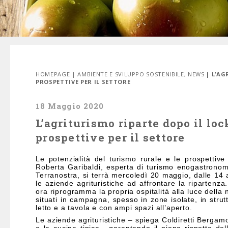
HOMEPAGE
|
AMBIENTE E SVILUPPO SOSTENIBILE
,
NEWS
| L’A
PROSPETTIVE PER IL SETTORE
18 Maggio 2020
L’agriturismo riparte dopo il lo
prospettive per il settore
Le potenzialità del turismo rurale e le prospettiv
Roberta Garibaldi, esperta di turismo enogastronomi
Terranostra, si terrà mercoledì 20 maggio, dalle 14 a
le aziende agrituristiche ad affrontare la ripartenz
ora riprogramma la propria ospitalità alla luce dell
situati in campagna, spesso in zone isolate, in strutt
letto e a tavola e con ampi spazi all’aperto.
Le aziende agrituristiche – spiega Coldiretti Bergamo 