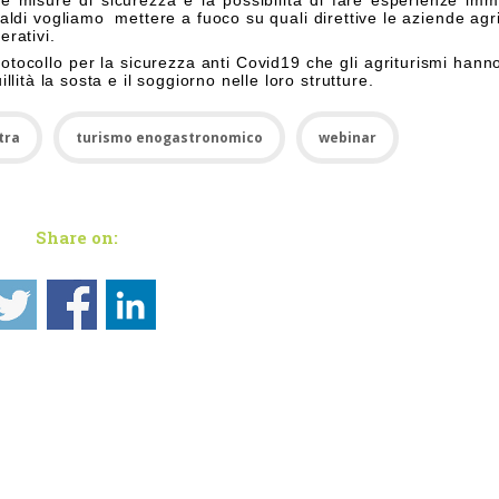
le misure di sicurezza e la possibilità di fare esperienze imm
ldi vogliamo mettere a fuoco su quali direttive le aziende agri
rativi.
protocollo per la sicurezza anti Covid19 che gli agriturismi hann
illità la sosta e il soggiorno nelle loro strutture.
tra
turismo enogastronomico
webinar
Share on: