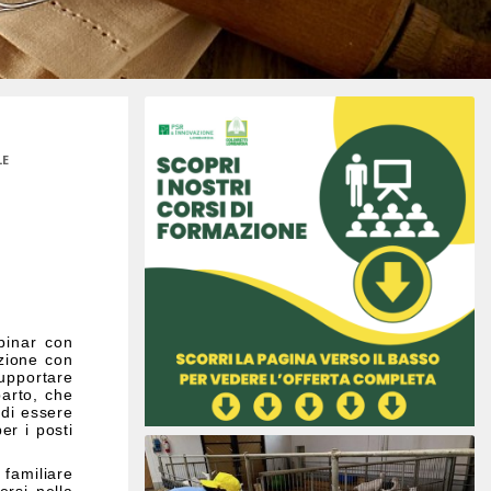
LE
binar con
azione con
supportare
parto, che
 di essere
er i posti
 familiare