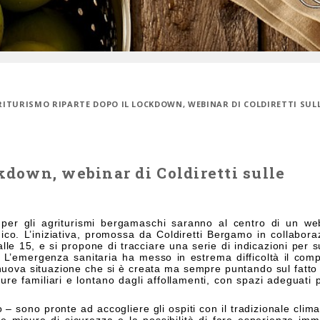
GRITURISMO RIPARTE DOPO IL LOCKDOWN, WEBINAR DI COLDIRETTI SUL
ckdown, webinar di Coldiretti sulle
e per gli agriturismi bergamaschi saranno al centro di un we
co. L’iniziativa, promossa da Coldiretti Bergamo in collabor
lle 15, e si propone di tracciare una serie di indicazioni per 
a. L’emergenza sanitaria ha messo in estrema difficoltà il com
a nuova situazione che si è creata ma sempre puntando sul fatto
ure familiari e lontano dagli affollamenti, con spazi adeguati p
– sono pronte ad accogliere gli ospiti con il tradizionale clima