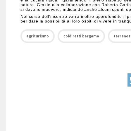
e la cucina tipica, garantendo il pieno rispetto del
natura. Grazie alla collaborazione con Roberta Gariba
si devono muovere, indicando anche alcuni spunti ope
Nel corso dell’incontro verrà inoltre approfondito il 
per dare la possibilità ai loro ospiti di vivere in tranqu
agriturismo
coldiretti bergamo
terranos