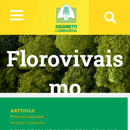
Florovivais
mo
ARTICOLO
Florovivaismo
Bergamo
Lombardia