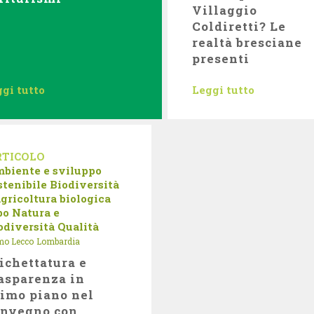
Villaggio
Coldiretti? Le
realtà bresciane
presenti
gi tutto
Leggi tutto
RTICOLO
biente e sviluppo
stenibile
Biodiversità
agricoltura biologica
bo
Natura e
odiversità
Qualità
o Lecco
Lombardia
ichettatura e
asparenza in
imo piano nel
onvegno con