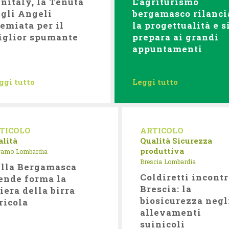
nitaly, la Tenuta
L’agriturismo
gli Angeli
bergamasco rilanci
emiata per il
la progettualità e s
iglior spumante
prepara ai grandi
appuntamenti
ggi tutto
Leggi tutto
TICOLO
ARTICOLO
alità
Qualità
Sicurezza
produttiva
gamo
Lombardia
Brescia
Lombardia
lla Bergamasca
Coldiretti incont
ende forma la
Brescia: la
liera della birra
biosicurezza negl
ricola
allevamenti
suinicoli