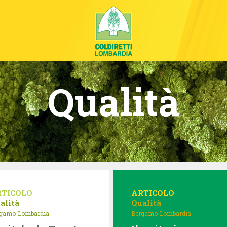
Qualità
RTICOLO
ARTICOLO
alità
Qualità
rgamo
Lombardia
Bergamo
Lombardia