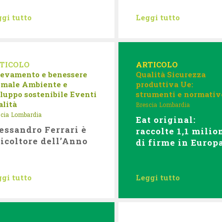
gi tutto
Leggi tutto
TICOLO
ARTICOLO
levamento e benessere
Qualità
Sicurezza
imale
Ambiente e
produttiva
Ue:
luppo sostenibile
Eventi
strumenti e normativ
alità
Brescia
Lombardia
cia
Lombardia
Eat original:
essandro Ferrari è
raccolte 1,1 milio
icoltore dell’Anno
di firme in Europ
gi tutto
Leggi tutto