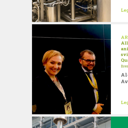
Leg
AR
Al
an
svi
Qu
Bres
Al
Av
Leg