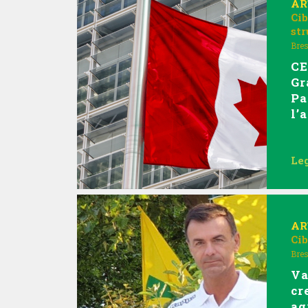
AR
Ci
st
Bres
CE
Gr
Pa
l’
Leg
AR
Ci
Bres
Va
cr
ag