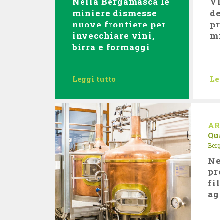
Nella Bergamasca le
Vi
miniere dismesse
de
nuove frontiere per
pr
invecchiare vini,
m
birra e formaggi
Leggi tutto
Le
AR
Qu
Ber
Ne
pr
fi
ag