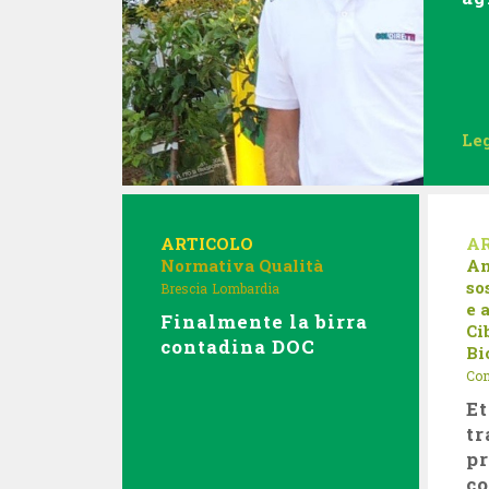
Leg
ARTICOLO
A
Normativa
Qualità
Am
so
Brescia
Lombardia
e 
Finalmente la birra
Ci
contadina DOC
Bi
Com
Et
tr
pr
c