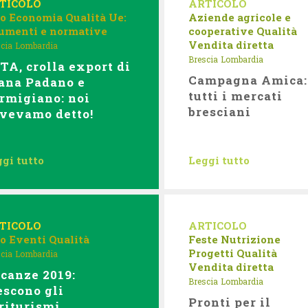
TICOLO
ARTICOLO
bo
Economia
Qualità
Ue:
Aziende agricole e
rumenti e normative
cooperative
Qualità
Vendita diretta
cia
Lombardia
Brescia
Lombardia
TA, crolla export di
Campagna Amica:
ana Padano e
tutti i mercati
rmigiano: noi
bresciani
avevamo detto!
gi tutto
Leggi tutto
TICOLO
ARTICOLO
bo
Eventi
Qualità
Feste
Nutrizione
Progetti
Qualità
cia
Lombardia
Vendita diretta
canze 2019:
Brescia
Lombardia
escono gli
Pronti per il
riturismi