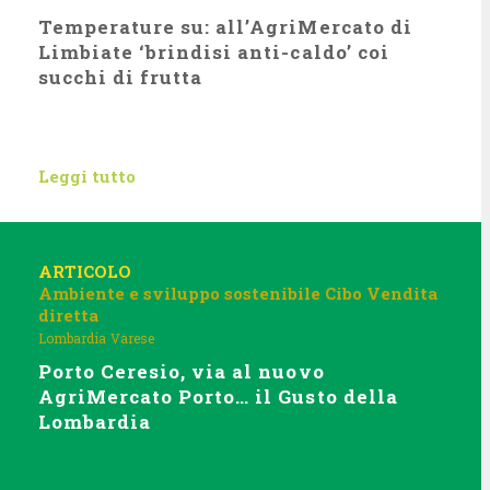
Temperature su: all’AgriMercato di
Limbiate ‘brindisi anti-caldo’ coi
succhi di frutta
Leggi tutto
ARTICOLO
Ambiente e sviluppo sostenibile
Cibo
Vendita
diretta
Lombardia
Varese
Porto Ceresio, via al nuovo
AgriMercato Porto… il Gusto della
Lombardia